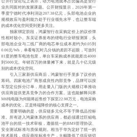
公开行业论坛上表示，动力电池成本占比偏高是全行
业共同面对的发展课题。公开财报显示，2026年第一
季度宁德时代净利润达207.38亿元，头部电池企业的
规模效应与盈利能力处于行业领先水平，也让整车端
的成本优化空间受到更多关注。
独家绑定阶段，鸿蒙智行在采购定价上的议价弹
性相对较小。东吴证券发布的
锂电
行业研报测算，头
部电池企业与二线厂商的电芯单位成本差约为
0.05到
0.06元/Wh，单看每瓦时几分钱的差距不起眼，可放到
81度的整车电池包里，单台车采购成本就能差出4000
到5000元。年销百万的体量摊下来，就是几十亿元级
别的成本优化空间。
引入三家新供应商后，鸿蒙智行手里多了议价的
筹码。四家电池厂商形成良性内部竞争，品牌可以按
车型定位拆分订单，用走量入门版的大规模订单推动
供应商提供更具竞争力的合作方案。这也能解释问界
M6纯电版为何能将起售价下探至22.98万元，电池采购
成本的优化，正是终端降价的核心支撑之一。
需要明确的是，供应链多元化不等于降低品控标
准。所有进入鸿蒙体系的供应商，都必须通过巨鲸电
池平台的统一技术审核，遵循统一的
BMS管理协议、
安全测试标准与质保规则。相当于华为定好了统一的
技术基线，供应商按标准生产，大幅降低了供应链切