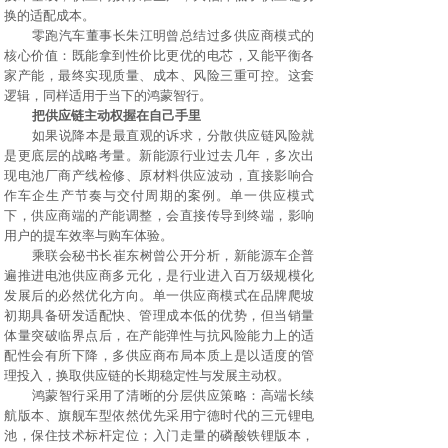
换的适配成本。
零跑汽车董事长朱江明曾总结过多供应商模式的
核心价值：既能拿到性价比更优的电芯，又能平衡各
家产能，最终实现质量、成本、风险三重可控。这套
逻辑，同样适用于当下的鸿蒙智行。
把供应链主动权握在自己手里
如果说降本是最直观的诉求，分散供应链风险就
是更底层的战略考量。新能源行业过去几年，多次出
现电池厂商产线检修、原
材料
供应波动，直接影响合
作车企生产节奏与交付周期的案例。单一供应模式
下，供应商端的产能调整，会直接传导到终端，影响
用户的提车效率与购车体验。
乘联会秘书长崔东树曾公开分析，新能源车企普
遍推进电池供应商多元化，是行业进入百万级规模化
发展后的必然优化方向。单一供应商模式在品牌爬坡
初期具备研发适配快、管理成本低的优势，但当销量
体量突破临界点后，在产能弹性与抗风险能力上的适
配性会有所下降，多供应商布局本质上是以适度的管
理投入，换取供应链的长期稳定性与发展主动权。
鸿蒙智行采用了清晰的分层供应策略：高端长
续
航
版本、旗舰车型依然优先采用宁德时代的
三元锂电
池
，保住技术标杆定位；入门走量的
磷酸铁锂
版本，