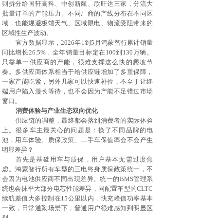
则拆分给国轩高科、中创新航、欣旺达三家，分流大
批量订单的产能压力。不同厂商的产线分布在不同区
域，也能规避极端天气、区域限电、物流受阻带来的
区域性生产波动。
官方数据显示，
2026年1到5月鸿蒙智行累计销量
同比增长26.5%，全年销量目标定在100到130万辆。
只靠单一供应商的产能，很难支撑这么快的爬坡节
奏。多供应商体系相当于给供应链增加了多重保障，
一家产能吃紧，另外几家可以快速补位，不至于让终
端用户陷入漫长等待，也不会因为产能不足错过市场
窗口。
消费体验与产业生态双向优化
供应链的调整，最终都会落到消费者的实际体验
上。很多车主最关心的问题是：换了不同品牌的电
池，用车体验、质保政策、二手车保值率会不会产生
明显差异？
首先是基础用车与质保，用户基本无需过度焦
虑。鸿蒙智行所有车型的三电终身质保政策统一，不
会因为电池供应商不同出现差异。统一的
BMS管理系
统也会抹平大部分电芯性能差异，同配置车型的CLTC
续航差值大多控制在15公里以内，快充峰值功率基本
一致，日常通勤场景下，普通用户很难感知到明显区
别。