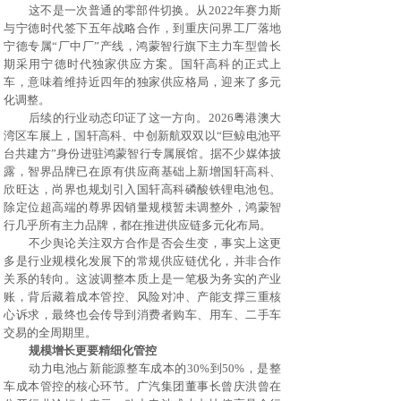
这不是一次普通的零部件切换。从
2022年赛力斯
与
宁德时代
签下五年战略合作，到重庆问界工厂落地
宁德专属
“厂中厂”产线，鸿蒙智行旗下主力车型曾长
期采用宁德时代独家供应方案。
国轩高科
的正式上
车，意味着维持近四年的独家供应格局，迎来了多元
化调整。
后续的行业动态印证了这一方向。
2026粤港澳大
湾区车展上，国轩高科、中创新航双双以“巨鲸电池平
台共建方”身份进驻鸿蒙智行专属展馆。据不少媒体披
露，智界品牌已在原有供应商基础上新增国轩高科、
欣旺达
，尚界也规划引入国轩高科
磷酸铁锂电池
包。
除定位超高端的尊界因
销量
规模暂未调整外，鸿蒙智
行几乎所有主力品牌，都在推进供应链多元化布局。
不少舆论关注双方合作是否会生变，事实上这更
多是行业规模化发展下的常规供应链优化，并非合作
关系的转向。这波调整本质上是一笔极为务实的产业
账，背后藏着成本管控、风险对冲、产能支撑三重核
心诉求，最终也会传导到消费者购车、用车、二手车
交易的全周期里。
规模增长更要精细化管控
动力电池占新能源整车成本的
30%到50%，是整
车成本管控的核心环节。广汽集团董事长曾庆洪曾在