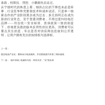
条路，特斯拉、理想、小鹏都先后走过。
从宁德时代的角度上看，独供占比的下降也未必是坏
事，行业竞争终究要靠技术和成本说话。只是单一独
家合作的产业阶段逐步成为过去，多元协同正在成为
新的行业常态。至于普通消费者，不用过度纠结电芯
品牌
——符合统一安全标准、质保政策一致的前提
下，价格更实惠的版本反而性价比更高。消费者可以
重点关注的是，车企是否对供应商信息做到公开透
明，让用户拥有充分的知情权与选择权。
上一篇：
固态电池产业化：重构动力电池规则，开启新能源汽车第二增长曲线
下一篇：
端午特辑 | 诺威特与您：同舟共济，“光”照未来