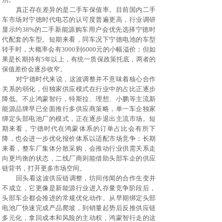
真正存在差异的是二手车保值率。目前国内二手
车市场对宁德时代电芯的认可度普遍更高，行业调研
显示约
38%的二手新能源购车用户会优先选择宁德时
代配套的车型。短期来看，同车况下宁德电池的车型
转手时，大概率会有3000到6000元的小幅溢价；但如
果是长期持有5年以上，有统一质保政策托底，两者的
保值差价会逐步收窄。
对宁德时代来说，这波调整并不意味着核心合作
关系的弱化，但独家供应模式在行业中的占比正逐步
降低。不止鸿蒙智行，
特斯拉
、理想、小鹏等主流新
能源品牌早已全面推行多供应商策略，单一车企独家
绑定头部电池厂的模式，正在逐步退出主流市场。短
期来看，宁德时代在鸿蒙体系的订单占比会有所下
降，也会进一步优化报价体系以适配市场竞争；长期
来看，整车厂集体分散采购，会推动行业供需关系走
向更均衡的状态，二线厂商则能借助头部车企的供应
链背书，打开更多市场空间。
回头看这波供应链调整，坊间传闻的合作生变并
不成立，它更像是新能源行业进入存量竞争阶段后，
头部车企都会推进的常规优化动作。从早期绑定头部
电池厂快速完成产品爬坡，到销量起势后反推供应链
多元化，拿回成本和风险的主动权，鸿蒙智行走的这