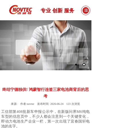
专业 创新 服务
终结宁德独供! 鸿蒙智行连签三家电池商背后的思
考
来源:
作者:
novtec
发布时间:
2026-06-24
123
次浏览
工信部第
408批新车申报公示中，在新版问界M6纯电
车型的信息页中，不少人都会注意到一个关键变化，
即
动力电池
生产企业一栏，第一次出现了宜春国轩
电
池
的名字。